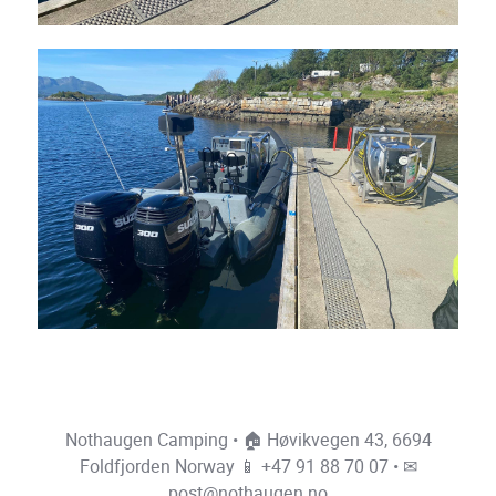
Nothaugen Camping • 🏠 Høvikvegen 43, 6694
Foldfjorden Norway 📱
+47 91 88 70 07
• ✉
post@nothaugen.no