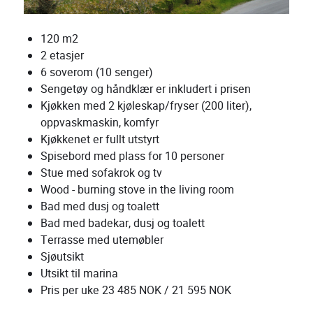
120 m2
2 etasjer
6 soverom (10 senger)
Sengetøy og håndklær er inkludert i prisen
Kjøkken med 2 kjøleskap/fryser (200 liter),
oppvaskmaskin, komfyr
Kjøkkenet er fullt utstyrt
Spisebord med plass for 10 personer
Stue med sofakrok og tv
Wood - burning stove in the living room
Bad med dusj og toalett
Bad med badekar, dusj og toalett
Terrasse med utemøbler
Sjøutsikt
Utsikt til marina
Pris per uke 23 485 NOK / 21 595 NOK